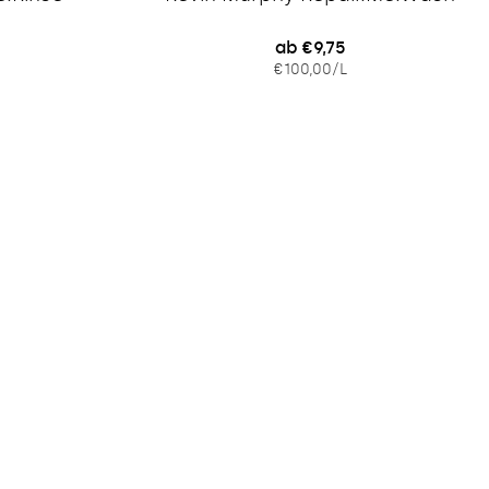
Regulärer
ab €9,75
IS
EINZELPREIS
PRO
€100,00
/
L
Preis