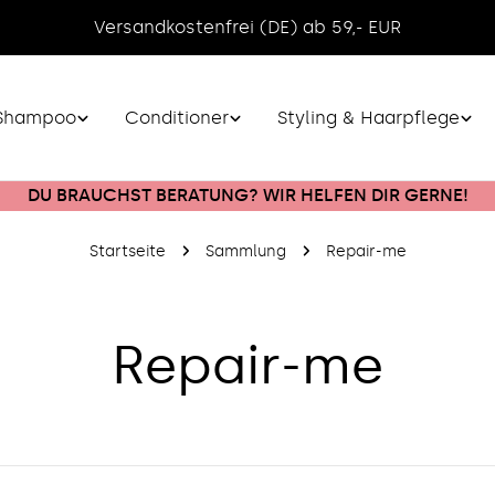
Versandkostenfrei (DE) ab 59,- EUR
Shampoo
Conditioner
Styling & Haarpflege
DU BRAUCHST BERATUNG? WIR HELFEN DIR GERNE!
Startseite
Sammlung
Repair-me
S
Repair-me
a