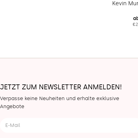
Kevin Mu
R
ab
€2
Pr
JETZT ZUM NEWSLETTER ANMELDEN!
Verpasse keine Neuheiten und erhalte exklusive
Angebote
E-
Mail