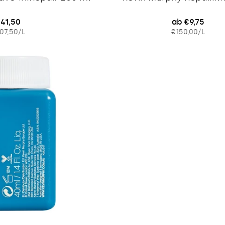
egulärer
41,50
Regulärer
ab €9,75
EINZELPREIS
PRO
EINZELPRE
PRO
07,50
/
L
€150,00
/
L
reis
Preis