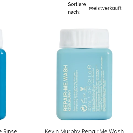
Sortiere
nach:
Typ:
e.Rinse
Kevin Murphy Repair.Me.Wash