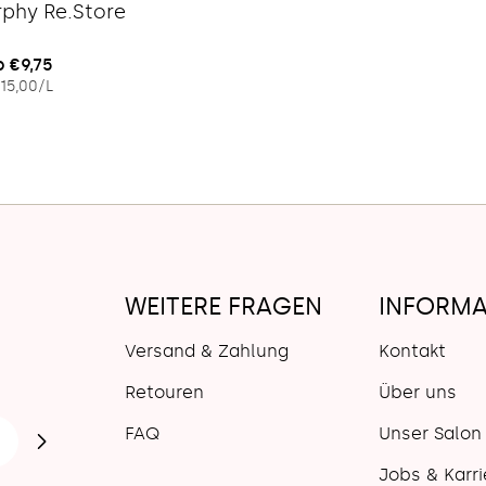
Typ:
rphy Re.Store
egulärer
 €9,75
EINZELPREIS
PRO
15,00
/
L
eis
WEITERE FRAGEN
INFORMA
Versand & Zahlung
Kontakt
Retouren
Über uns
FAQ
Unser Salon
Jobs & Karri