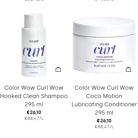
Preis
Preis
In den Warenkorb legen
In 
Typ:
Typ:
Color Wow Curl Wow
Color Wow Curl Wow
Hooked Clean Shampoo
Coco Motion
295 ml
Lubricating Conditioner
Regulärer
€26,10
295 ml
EINZELPREIS
PRO
€88,47
/
L
Preis
Regulärer
€26,10
EINZELPREIS
PRO
€88,47
/
L
Preis