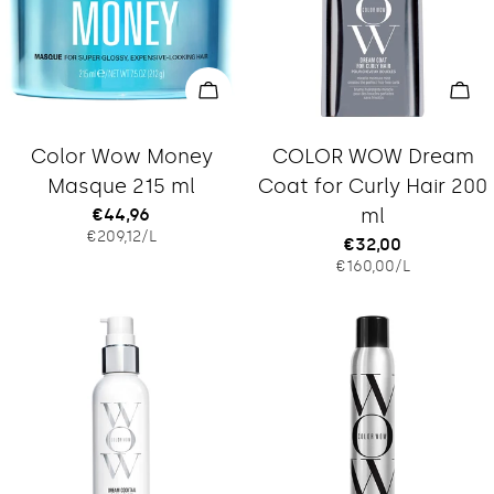
In den Warenkorb legen
In 
Typ:
Typ:
Color Wow Money
COLOR WOW Dream
Masque 215 ml
Coat for Curly Hair 200
Regulärer
€44,96
ml
EINZELPREIS
PRO
€209,12
/
L
Preis
Regulärer
€32,00
EINZELPREIS
PRO
€160,00
/
L
Preis