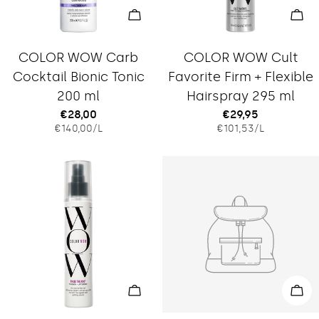
In den Warenkorb legen
In 
Typ:
Typ:
COLOR WOW Carb
COLOR WOW Cult
Cocktail Bionic Tonic
Favorite Firm + Flexible
200 ml
Hairspray 295 ml
Regulärer
€28,00
Regulärer
€29,95
EINZELPREIS
PRO
EINZELPREIS
PRO
€140,00
/
L
€101,53
/
L
Preis
Preis
In den Warenkorb legen
In 