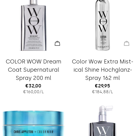
l
u
n
g
In den Warenkorb legen
Aus
:
Typ:
Typ:
COLOR WOW Dream
Color Wow Extra Mist-
Coat Supernatural
ical Shine Hochglanz-
Spray 200 ml
Spray 162 ml
Regulärer
€32,00
Regulärer
€29,95
EINZELPREIS
PRO
EINZELPREIS
PRO
€160,00
/
L
€184,88
/
L
Preis
Preis