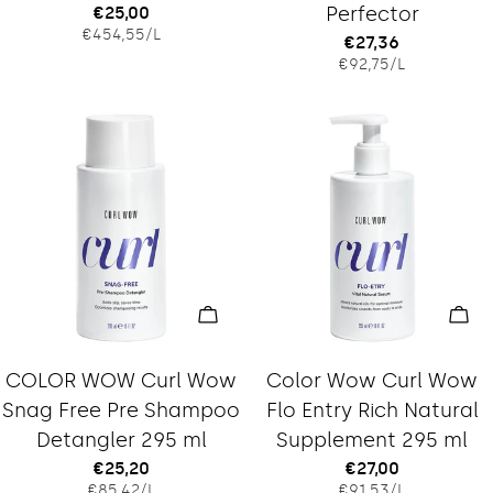
Regulärer
€25,00
Perfector
EINZELPREIS
PRO
€454,55
/
L
Preis
Regulärer
€27,36
EINZELPREIS
PRO
€92,75
/
L
Preis
In den Warenkorb legen
In 
Typ:
Typ:
COLOR WOW Curl Wow
Color Wow Curl Wow
Snag Free Pre Shampoo
Flo Entry Rich Natural
Detangler 295 ml
Supplement 295 ml
Regulärer
€25,20
Regulärer
€27,00
EINZELPREIS
PRO
EINZELPREIS
PRO
€85,42
/
L
€91,53
/
L