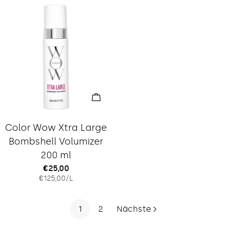
In den Warenkorb legen
Typ:
Color Wow Xtra Large
Bombshell Volumizer
200 ml
Regulärer
€25,00
EINZELPREIS
PRO
€125,00
/
L
Preis
1
2
Nächste