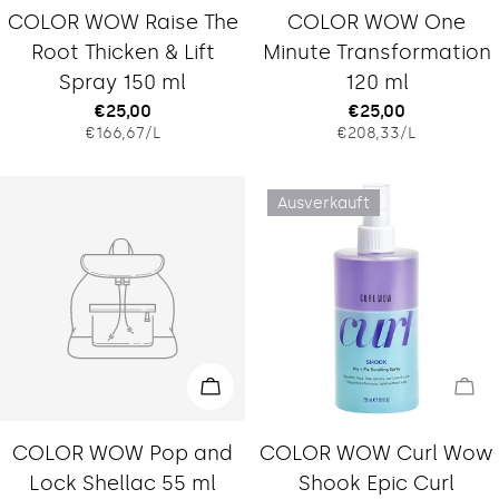
Typ:
Typ:
COLOR WOW Raise The
COLOR WOW One
Root Thicken & Lift
Minute Transformation
Spray 150 ml
120 ml
Regulärer
€25,00
Regulärer
€25,00
EINZELPREIS
PRO
EINZELPREIS
PRO
€166,67
/
L
€208,33
/
L
Preis
Preis
Ausverkauft
In den Warenkorb legen
Aus
Typ:
Typ:
COLOR WOW Pop and
COLOR WOW Curl Wow
Lock Shellac 55 ml
Shook Epic Curl