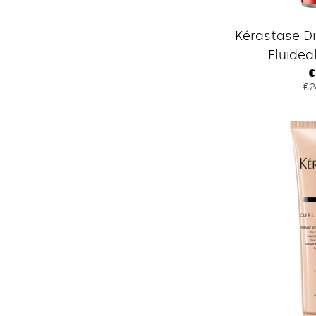
Kérastase Di
Fluidea
R
€
€2
P