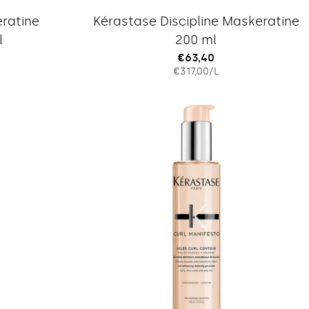
Typ:
eratine
Kérastase Discipline Maskeratine
l
200 ml
Regulärer
€63,40
IS
EINZELPREIS
PRO
€317,00
/
L
Preis