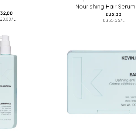
Nourishing Hair Serum
egulärer
32,00
Regulärer
€32,00
EINZELPREIS
PRO
20,00
/
L
EINZELPRE
PRO
reis
€355,56
/
L
Preis