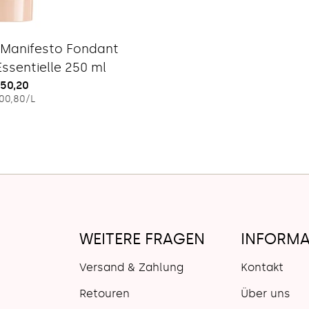
Typ:
 Manifesto Fondant
ssentielle 250 ml
egulärer
50,20
EINZELPREIS
PRO
00,80
/
L
reis
WEITERE FRAGEN
INFORMA
Versand & Zahlung
Kontakt
Retouren
Über uns