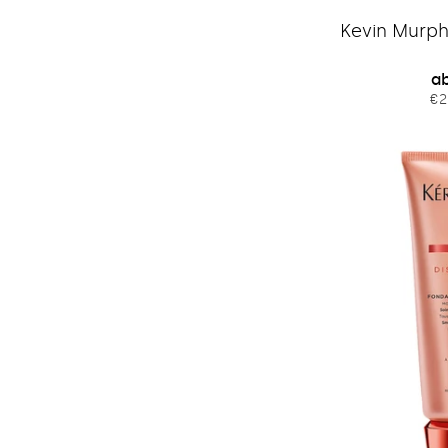
Kevin Murph
Re
ab
€2
Pr