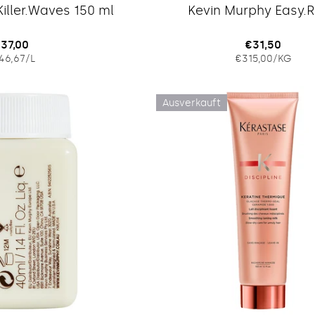
Typ:
Typ:
iller.Waves 150 ml
Kevin Murphy Easy.R
egulärer
37,00
Regulärer
€31,50
EINZELPREIS
PRO
EINZELPRE
PRO
46,67
/
L
€315,00
/
KG
reis
Preis
Ausverkauft