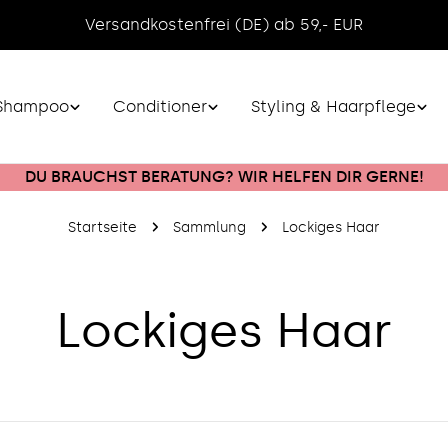
Versandkostenfrei (DE) ab 59,- EUR
Shampoo
Conditioner
Styling & Haarpflege
DU BRAUCHST BERATUNG? WIR HELFEN DIR GERNE!
Startseite
Sammlung
Lockiges Haar
S
Lockiges Haar
a