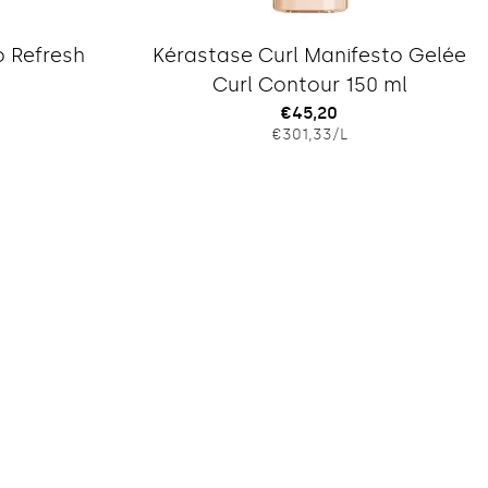
Typ:
o Refresh
Kérastase Curl Manifesto Gelée
Curl Contour 150 ml
Regulärer
€45,20
IS
EINZELPREIS
PRO
€301,33
/
L
Preis