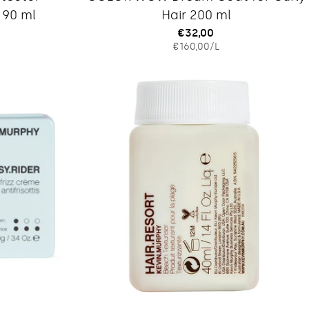
 90 ml
Hair 200 ml
Regulärer
€32,00
IS
EINZELPREIS
PRO
€160,00
/
L
Preis