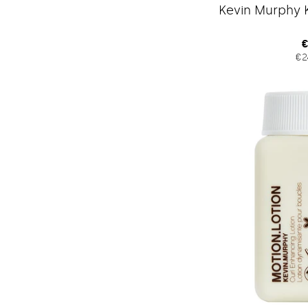
Kevin Murphy K
R
€
€2
P