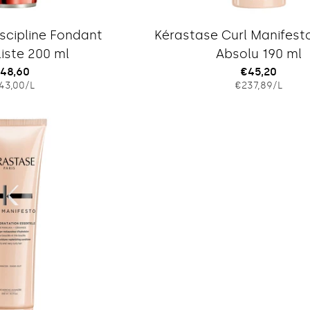
Typ:
Typ:
scipline Fondant
Kérastase Curl Manifest
liste 200 ml
Absolu 190 ml
egulärer
48,60
Regulärer
€45,20
EINZELPREIS
PRO
EINZELPRE
PRO
43,00
/
L
€237,89
/
L
reis
Preis