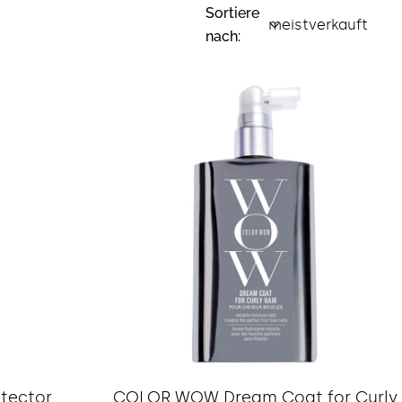
Sortiere
nach:
Typ:
otector
COLOR WOW Dream Coat for Curly