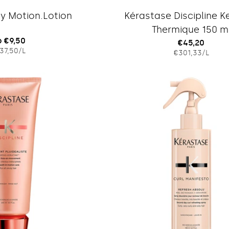
Typ:
Typ:
y Motion.Lotion
Kérastase Discipline K
Thermique 150 m
gulärer
 €9,50
Regulärer
€45,20
EINZELPREIS
PRO
37,50
/
L
EINZELPRE
PRO
eis
€301,33
/
L
Preis