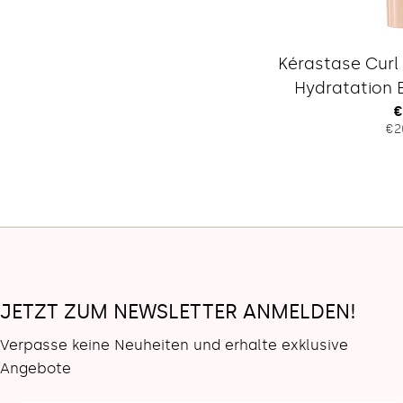
Kérastase Curl
Hydratation E
R
€
€2
P
JETZT ZUM NEWSLETTER ANMELDEN!
Verpasse keine Neuheiten und erhalte exklusive
Angebote