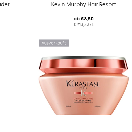
Typ:
ider
Kevin Murphy Hair.Resort
Regulärer
ab €8,50
IS
EINZELPREIS
PRO
€213,33
/
L
Preis
Ausverkauft