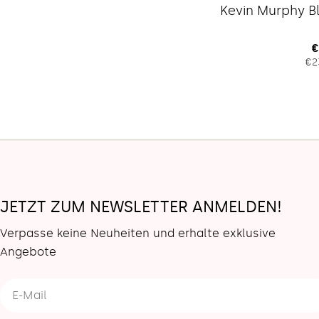
Kevin Murphy Bl
R
€
€2
P
JETZT ZUM NEWSLETTER ANMELDEN!
Verpasse keine Neuheiten und erhalte exklusive
Angebote
E-
Mail