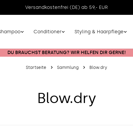
Versandkostenfrei (DE) ab 59,- EUR
Shampoo
Conditioner
Styling & Haarpflege
DU BRAUCHST BERATUNG? WIR HELFEN DIR GERNE!
Startseite
Sammlung
Blow.dry
S
Blow.dry
a