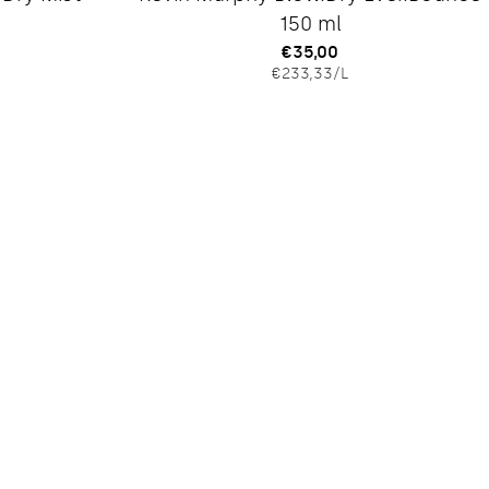
150 ml
Regulärer
€35,00
IS
EINZELPREIS
PRO
€233,33
/
L
Preis