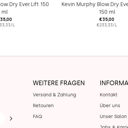
Typ:
Typ:
ow.Dry Ever.Lift 150
Kevin Murphy Blow.Dry Ev
ml
150 ml
egulärer
35,00
Regulärer
€35,00
EINZELPREIS
PRO
EINZELPRE
PRO
33,33
/
L
€233,33
/
L
reis
Preis
WEITERE FRAGEN
INFORMA
Versand & Zahlung
Kontakt
Retouren
Über uns
FAQ
Unser Salon
Jobs & Karri