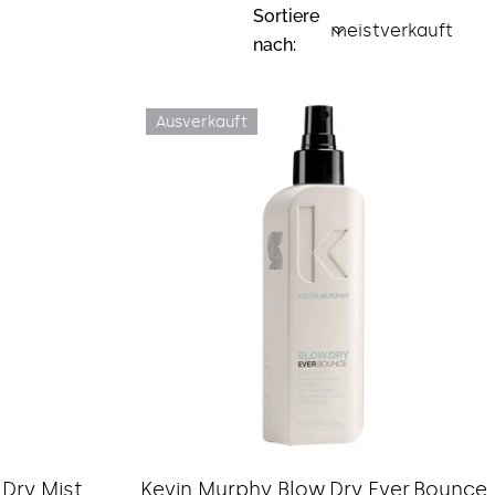
Sortiere
nach:
Ausverkauft
Typ:
 Dry Mist
Kevin Murphy Blow.Dry Ever.Bounce