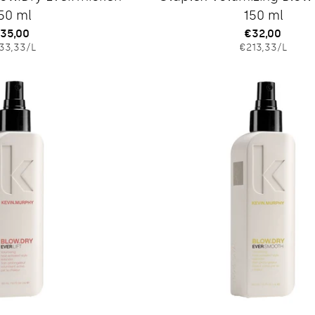
50 ml
150 ml
egulärer
35,00
Regulärer
€32,00
EINZELPREIS
PRO
EINZELPRE
PRO
33,33
/
L
€213,33
/
L
reis
Preis