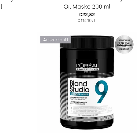
l
Oil Maske 200 ml
Regulärer
€22,82
IS
EINZELPREIS
PRO
€114,10
/
L
Preis
Ausverkauft