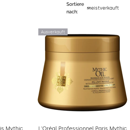
Sortiere
nach:
Ausverkauft
Typ:
is Mythic
L'Oréal Professionnel Paris Mythic