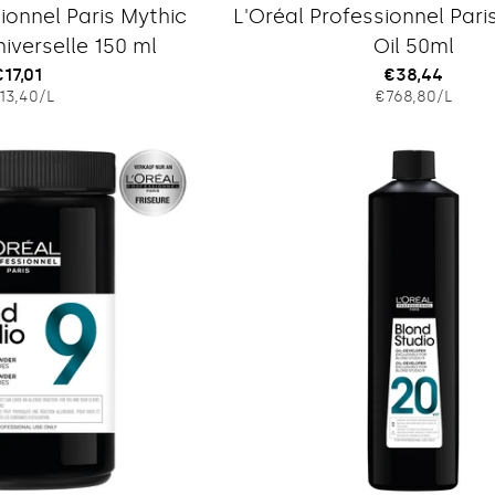
Typ:
Typ:
ionnel Paris Mythic
L'Oréal Professionnel Pari
iverselle 150 ml
Oil 50ml
Regulärer
€17,01
Regulärer
€38,44
EINZELPREIS
PRO
EINZELPRE
PRO
13,40
/
L
€768,80
/
L
Preis
Preis