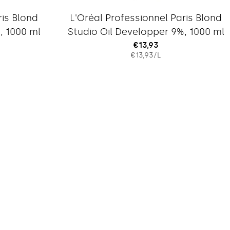
Typ:
ris Blond
L'Oréal Professionnel Paris Blond
, 1000 ml
Studio Oil Developper 9%, 1000 ml
Regulärer
€13,93
IS
EINZELPREIS
PRO
€13,93
/
L
Preis