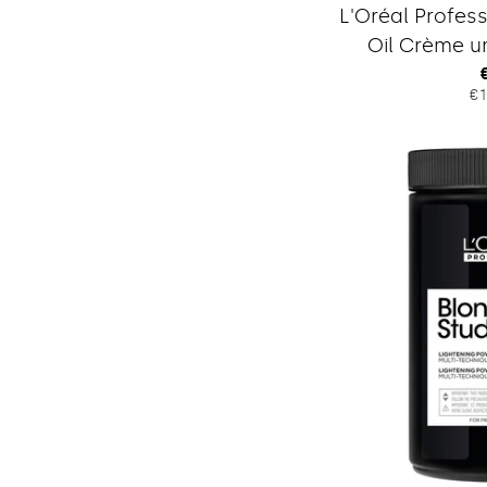
L'Oréal Profess
Oil Crème un
€1