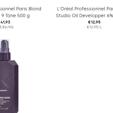
Typ:
Typ:
sionnel Paris Blond
L'Oréal Professionnel Pa
 9 Töne 500 g
Studio Oil Developper 6%
Regulärer
41,93
Regulärer
€12,95
EINZELPREIS
PRO
EINZELPRE
PRO
3,86
/
KG
€12,95
/
L
reis
Preis