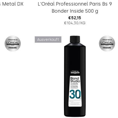
Typ:
s Metal DX
L'Oréal Professionnel Paris Bs 9
Bonder Inside 500 g
Regulärer
€52,15
IS
EINZELPREIS
PRO
€104,30
/
KG
Preis
Ausverkauft