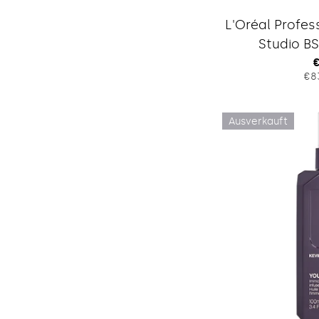
L'Oréal Profes
Studio BS
€
€8
P
Ausverkauft