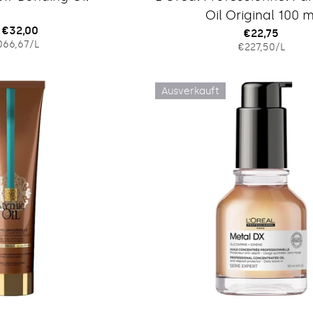
Oil Original 100 m
gulärer
 €32,00
Regulärer
€22,75
EINZELPREIS
PRO
066,67
/
L
EINZELPRE
PRO
eis
€227,50
/
L
Preis
Ausverkauft