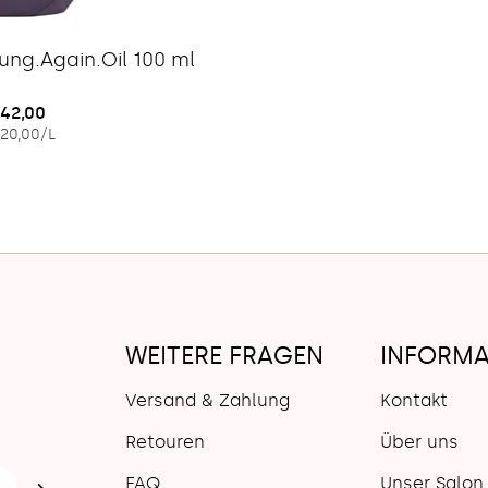
Typ:
ung.Again.Oil 100 ml
egulärer
42,00
EINZELPREIS
PRO
20,00
/
L
reis
WEITERE FRAGEN
INFORMA
Versand & Zahlung
Kontakt
Retouren
Über uns
FAQ
Unser Salon