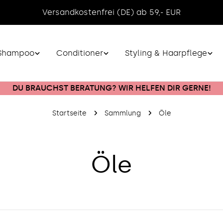
Versandkostenfrei (DE) ab 59,- EUR
Shampoo
Conditioner
Styling & Haarpflege
DU BRAUCHST BERATUNG? WIR HELFEN DIR GERNE!
Startseite
Sammlung
Öle
S
Öle
a